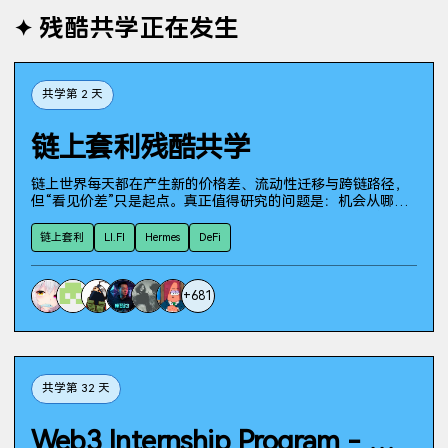
残酷共学正在发生
共学第 2 天
链上套利残酷共学
链上世界每天都在产生新的价格差、流动性迁移与跨链路径，
但“看见价差”只是起点。真正值得研究的问题是：机会从哪里
出现，扣除 Gas、滑点、手续费与执行延迟后是否仍然成立，
又如何让 AI Agent 持续发现、验证并捕获信号？ 「链上套利
链上套利
LI.FI
Hermes
DeFi
残酷共学」将以 LI.FI 为重要入口，结合 Hermes Agent 与各类
链上工具，围绕机会发现、路径分析、成本验证、策略构建、
信号监控和执行复盘，展开 21 天的集中学习与实践。 这不是
+
681
一门只听概念的课，也不是一个领取现成答案的群。我们希望
聚集真正对链上套利感兴趣、愿意动手验证的人：一起探索跨
链与 DEX 流动性中的机会，把模糊想法逐步变成可观察的信
号、可检验的策略与能够快速迭代的实践系统。你可能从一个
失败的价差开始，也可能在第一天就发现值得追踪的策略；重
要的是持续行动，并用真实证据逼近答案。
共学第 32 天
Web3 Internship Program - Monad Builder Camp