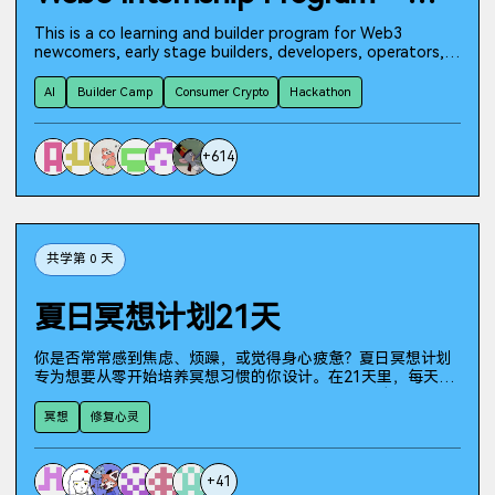
This is a co learning and builder program for Web3
newcomers, early stage builders, developers, operators,
researchers, content creators, and community
contributors. The program is designed as a practical path
AI
Builder Camp
Consumer Crypto
Hackathon
from learning to building: 3 weeks of intensive co learning
+ 1 week hackathon + 1 week opportunity matching and
portfolio building. Participants will start from Web3
+
614
fundamentals, move into on chain interaction, smart
contract practice, AI assisted development, and Monad
testnet exploration, then turn what they learn into
demos, Build Logs, and verifiable Proof of Work. This is
not a passive lecture series. The goal is to help
participants understand how Web3 works, complete real
共学第 0 天
tasks on chain, build something small but concrete, and
prepare a portfolio that can support future collaboration,
夏日冥想计划21天
internship, ecosystem, or project opportunities.
你是否常常感到焦虑、烦躁，或觉得身心疲惫？夏日冥想计划
专为想要从零开始培养冥想习惯的你设计。在21天里，每天只
需15分钟冥想，再花10分钟聆听理论音频（可当播客听），你
将学会如何觉察情绪、放松身体、平静内心。无论你是否有冥
冥想
修复心灵
想经验，都能在这里找到适合自己的节奏。坚持21天，你不仅
会收获更稳定的情绪、更清晰的自我觉察，还会获得一份属于
自己的冥想日记，记录每天的点滴变化。和我们一起，用这个
+
41
夏天开启一场与内心的对话吧！